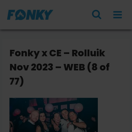
Doorgaan
naar
inhoud
Fonky x CE – Rolluik
Nov 2023 – WEB (8 of
77)