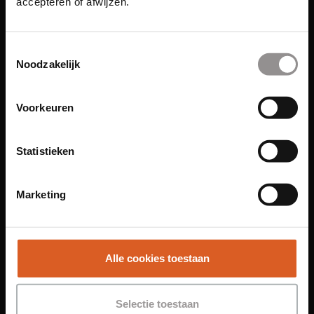
accepteren of afwijzen.
Links
Toestemmingsselectie
Noodzakelijk
Functies
Voorkeuren
Sales Agent
Contact Center Agent
Promotiemedewerker
Statistieken
Kantoorfuncties
Marketing
Over ons
Locaties
Amsterdam
Alle cookies toestaan
Groningen
Leiden
Selectie toestaan
Maastricht