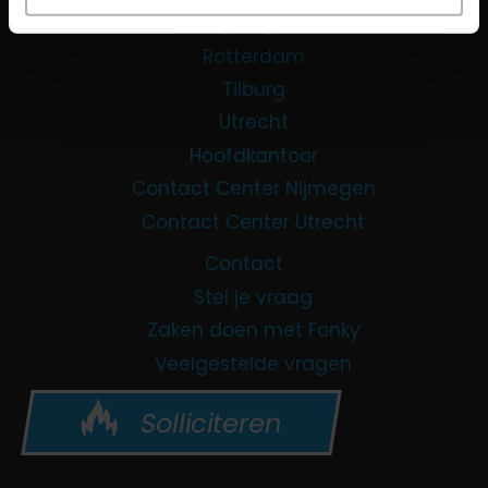
Nijmegen
Rotterdam
Tilburg
Utrecht
Hoofdkantoor
Contact Center Nijmegen
Contact Center Utrecht
Contact
Stel je vraag
Zaken doen met Fonky
Veelgestelde vragen
Solliciteren