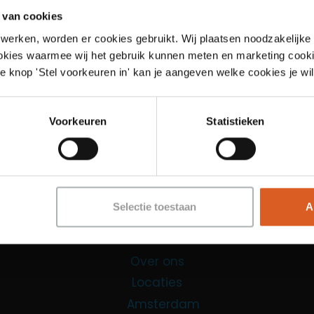
 van cookies
werken, worden er cookies gebruikt. Wij plaatsen noodzakelijke
ookies waarmee wij het gebruik kunnen meten en marketing cooki
e knop 'Stel voorkeuren in' kan je aangeven welke cookies je wil
Links
Voorkeuren
Statistieken
Functies
Sales Agent
Contact Center Agent
Selectie toestaan
A
Promotiemedewerker
Kantoorfuncties
Over ons
Locaties
Amsterdam