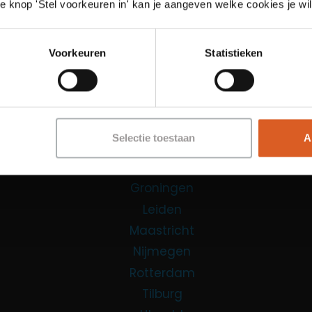
e knop 'Stel voorkeuren in' kan je aangeven welke cookies je wil
Functies
Sales Agent
Voorkeuren
Statistieken
Contact Center Agent
Promotiemedewerker
Kantoorfuncties
Over ons
Selectie toestaan
A
Locaties
Amsterdam
Groningen
Leiden
Maastricht
Nijmegen
Rotterdam
Tilburg