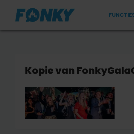
Doorgaan
naar
FUNCTIE
inhoud
Kopie van FonkyGala