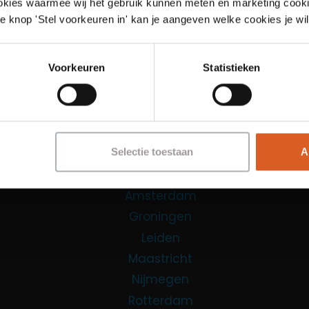
Links
ookies waarmee wij het gebruik kunnen meten en marketing cooki
e knop 'Stel voorkeuren in' kan je aangeven welke cookies je wil
Functies
Sales Agent
Voorkeuren
Statistieken
Contact Center Agent
Promotiemedewerker
Kantoorfuncties
Over ons
Selectie toestaan
A
Locaties
Amsterdam
Groningen
Leiden
Maastricht
Nijmegen
Rotterdam