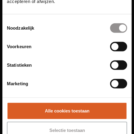
accepteren of afwijzen.
Links
Toestemmingsselectie
Noodzakelijk
Functies
Voorkeuren
Sales Agent
Contact Center Agent
Statistieken
Promotiemedewerker
Kantoorfuncties
Marketing
Over ons
Locaties
Amsterdam
Alle cookies toestaan
Groningen
Leiden
Selectie toestaan
Maastricht