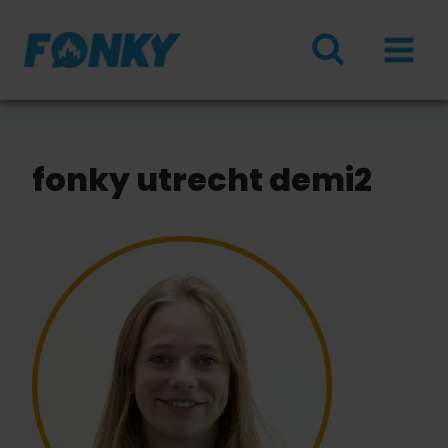
Doorgaan
naar
inhoud
fonky utrecht demi2