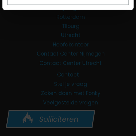
Nijmegen
Rotterdam
Tilburg
Utrecht
Hoofdkantoor
Contact Center Nijmegen
Contact Center Utrecht
Contact
Stel je vraag
Zaken doen met Fonky
Veelgestelde vragen
Solliciteren