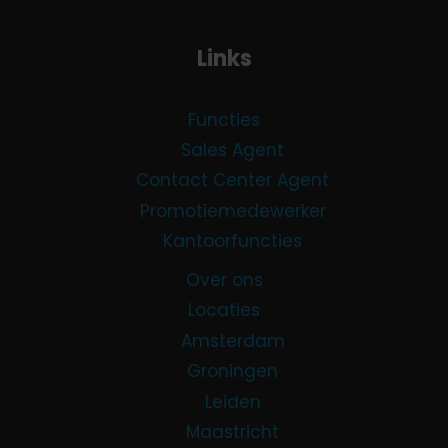
2
m
7
e
Links
p
–
r
B
i
e
Functies
j
a
Sales Agent
z
t
Contact Center Agent
e
B
Promotiemedewerker
n
a
Kantoorfuncties
,
t
5
t
Over ons
L
e
Locaties
e
n
Amsterdam
g
Groningen
e
Leiden
n
Maastricht
d