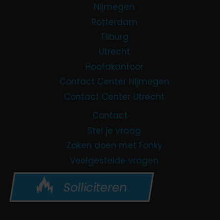
s
Nijmegen
e
Rotterdam
n
Tilburg
€
Utrecht
3
Hoofdkantoor
5
Contact Center Nijmegen
.
Contact Center Utrecht
0
0
Contact
0
Stel je vraag
a
Zaken doen met Fonky
a
Veelgestelde vragen
n
c
Solliciteren
a
d
e