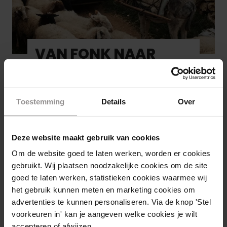
A
c
A
h
R
t
F
VAN FONK NAAR
i
L
n
A
FLAME – HET
g
M
PALESTINA FONDS
E
Toestemming
Details
Over
–
C
l
Deze website maakt gebruik van cookies
V
Lees artikel
i
Om de website goed te laten werken, worden er cookies
A
n
gebruikt. Wij plaatsen noodzakelijke cookies om de site
N
i
goed te laten werken, statistieken cookies waarmee wij
F
het gebruik kunnen meten en marketing cookies om
C
O
advertenties te kunnen personaliseren. Via de knop 'Stel
l
N
voorkeuren in' kan je aangeven welke cookies je wilt
o
K
accepteren of afwijzen.