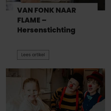
VAN FONK NAAR
FLAME –
Hersenstichting
V
Lees artikel
A
N
F
O
N
K
N
A