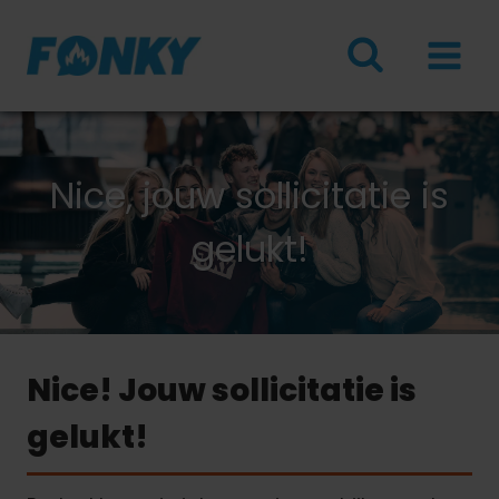
Doorgaan
naar
inhoud
Nice, jouw sollicitatie is
gelukt!
Nice! Jouw sollicitatie is
gelukt!