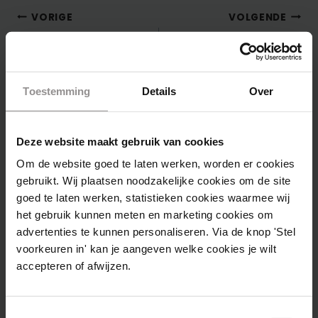
Bericht
VORIGE
VOLGENDE
Studiefinanciering
Van Fonk naar
navigatie
2023/2024: dit gaat
Flame: Stichting UAF
er veranderen.
Toestemming
Details
Over
Deze website maakt gebruik van cookies
Om de website goed te laten werken, worden er cookies
Vergelijkbare berichten
gebruikt. Wij plaatsen noodzakelijke cookies om de site
goed te laten werken, statistieken cookies waarmee wij
het gebruik kunnen meten en marketing cookies om
advertenties te kunnen personaliseren. Via de knop 'Stel
voorkeuren in' kan je aangeven welke cookies je wilt
accepteren of afwijzen.
Toestemmingsselectie