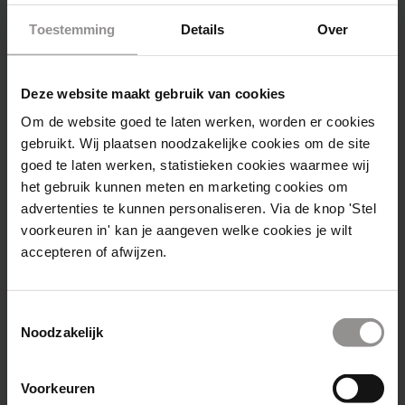
Ik denk de collectieve shift. Gezellig met z’n
Toestemming
Details
Over
alle knallen! De vibe die er hangt op zo’n
dag is echt top.
Deze website maakt gebruik van cookies
Om de website goed te laten werken, worden er cookies
Wat vind je het leukste aan bij Fonky
gebruikt. Wij plaatsen noodzakelijke cookies om de site
werken?
goed te laten werken, statistieken cookies waarmee wij
Ik heb eerder wel andere baantjes gehad
het gebruik kunnen meten en marketing cookies om
en toen had ik zoiets van “Shit, ik moet
advertenties te kunnen personaliseren. Via de knop 'Stel
straks werken”, maar bij Fonky heb ik dat
voorkeuren in' kan je aangeven welke cookies je wilt
nog nooit gehad. Ook al heb je een keer een
accepteren of afwijzen.
slechte dag, het is altijd leuk en gezellig.
Toestemmingsselectie
Om af te sluiten: Wat is jouw gouden sales
Noodzakelijk
tip?
Wat ik altijd zeg als je gaat beginnen, leer
Voorkeuren
de pitch uit je hoofd en als je die helemaal