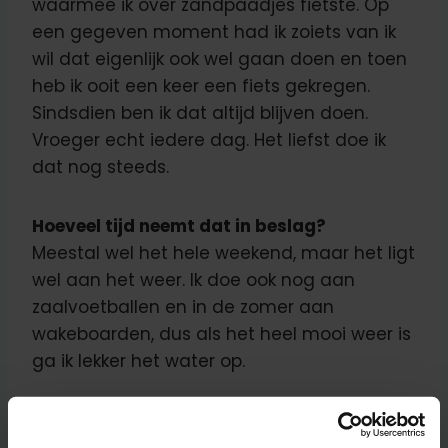
waarmee ik over zandpaadjes fietste. Op
een gegeven moment had ik zoiets van ik
wil dat eigenlijk ook wel gaan doen en toen
heb ik ooit een keer een fiets gekregen.
Sindsdien ben ik dat altijd blijven doen.
Vroeger echt iedere dag. Het liefst doe ik
dat nog steeds.
Hoeveel tijd neemt dat in beslag?
Meestal wel het hele weekend, maar het ligt
wel aan het weer. Ik doe ook nog aan
zaalvoetballen en in de zomer aan
wakeboarden, dus als het heel mooi weer is
ga ik lekker het water op.
Wat is tot nu toe het leukste wat je bij
Fonky hebt meegemaakt?