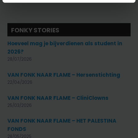
FONKY STORIES
Hoeveel mag je bijverdienen als student in
2026?
28/07/2026
VAN FONK NAAR FLAME – Hersenstichting
22/04/2026
VAN FONK NAAR FLAME – CliniClowns
25/03/2026
VAN FONK NAAR FLAME – HET PALESTINA
FONDS
28/05/2025