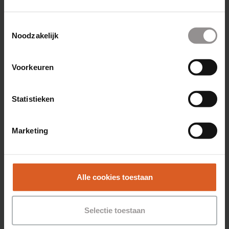
Toestemmingsselectie
Noodzakelijk
Voorkeuren
Statistieken
Afgestudeerd? Dit moet je
Marketing
allemaal regelen.
09/08/2022
Alle cookies toestaan
Selectie toestaan