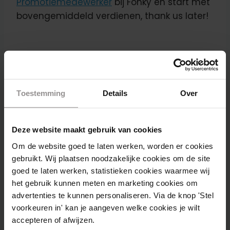
Promotiemedewerker
bij Fonky en start met
bovengemiddeld verdienen, thank us later!
Bericht
VORIGE
VOLGENDE
Toestemming
Details
Over
Hospiteren kun je
Low budget vakantie
navigatie
leren: 6 hospi tips!
in Europa: 5 tips.
Deze website maakt gebruik van cookies
Om de website goed te laten werken, worden er cookies
gebruikt. Wij plaatsen noodzakelijke cookies om de site
goed te laten werken, statistieken cookies waarmee wij
Vergelijkbare berichten
het gebruik kunnen meten en marketing cookies om
advertenties te kunnen personaliseren. Via de knop 'Stel
voorkeuren in' kan je aangeven welke cookies je wilt
accepteren of afwijzen.