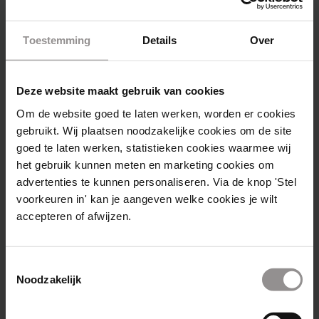
Koop alle festivaltickets voor deze
zomer
Toestemming
Details
Over
Het is de hoogste tijd om een festival-
inhaalslag te maken. Deze zomer ben jij
Deze website maakt gebruik van cookies
aanwezig op elk festival. Duik in de moshpit
Om de website goed te laten werken, worden er cookies
tijdens het optreden van de Arctic Monkeys
gebruikt. Wij plaatsen noodzakelijke cookies om de site
bij
Lowlands
, dans op de elektronische
goed te laten werken, statistieken cookies waarmee wij
het gebruik kunnen meten en marketing cookies om
beats van Disclosure tijdens
Down The
advertenties te kunnen personaliseren. Via de knop 'Stel
Rabbit Hole
en luister naar de nieuwste
voorkeuren in' kan je aangeven welke cookies je wilt
hiphop beats van ADF Samski op
WOO HAH!
accepteren of afwijzen.
Festival
.
Toestemmingsselectie
Noodzakelijk