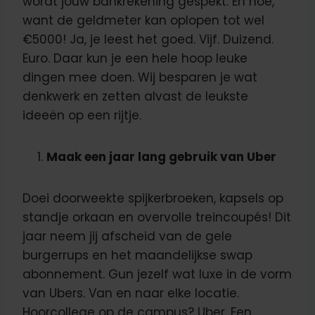
wordt jouw bankrekening gespekt. En hoe,
want de geldmeter kan oplopen tot wel
€5000! Ja, je leest het goed. Vijf. Duizend.
Euro. Daar kun je een hele hoop leuke
dingen mee doen. Wij besparen je wat
denkwerk en zetten alvast de leukste
ideeën op een rijtje.
Maak een jaar lang gebruik van Uber
Doei doorweekte spijkerbroeken, kapsels op
standje orkaan en overvolle treincoupés! Dit
jaar neem jij afscheid van de gele
burgerrups en het maandelijkse swap
abonnement. Gun jezelf wat luxe in de vorm
van Ubers. Van en naar elke locatie.
Hoorcollege op de campus? Uber. Een