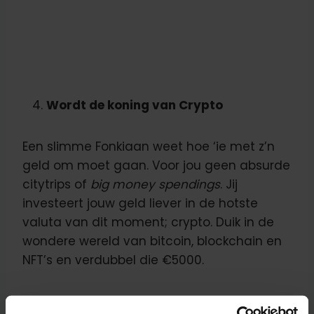
Wordt de koning van Crypto
Een slimme Fonkiaan weet hoe ‘ie met z’n
geld om moet gaan. Voor jou geen absurde
citytrips of
big money spendings
. Jij
investeert jouw geld liever in de hotste
valuta van dit moment; crypto. Duik in de
wondere wereld van bitcoin, blockchain en
NFT’s en verdubbel die €5000.