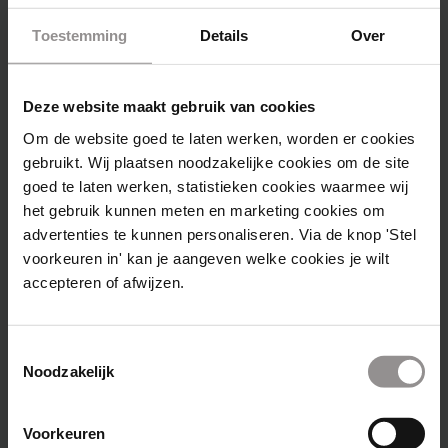
Wil jij alle foto’s zien van
Expeditie InnerFonk?
Toestemming
Details
Over
Check ze
hier
!
Deze website maakt gebruik van cookies
Om de website goed te laten werken, worden er cookies
Meer Fonky Stories lezen?
gebruikt. Wij plaatsen noodzakelijke cookies om de site
goed te laten werken, statistieken cookies waarmee wij
het gebruik kunnen meten en marketing cookies om
advertenties te kunnen personaliseren. Via de knop 'Stel
voorkeuren in' kan je aangeven welke cookies je wilt
accepteren of afwijzen.
Toestemmingsselectie
Noodzakelijk
Voorkeuren