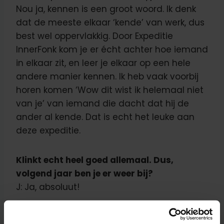
Nou ja, kennen is een groot woord. Ik denk
dat de meeste elkaar ‘kende’ van werk, dus
best wel oppervlakkig. Door Expeditie
InnerFonk kom je er écht achter hoe iemand
in elkaar zit, en leer je elkaar op een hele
andere manier kennen. Ik heb vaak voorbij
horen komen ‘Wow dit wist ik helemaal niet
van je’ van iemand die dacht dat hij de
ander al kende. Dat is echt het leuke aan
deze expeditie.
Klinkt echt heel goed allemaal. Dus,
volgend jaar ben je er weer bij?
J: Ja, absoluut!