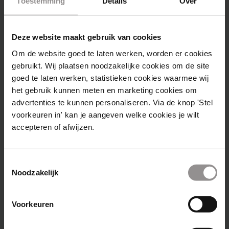
Toestemming
Details
Over
Wat heeft Fonky jou gebracht in het
leven?
Deze website maakt gebruik van cookies
Om de website goed te laten werken, worden er cookies
“Bij Fonky heb ik veel ontwikkeling
gebruikt. Wij plaatsen noodzakelijke cookies om de site
doorgemaakt op persoonlijk vlak. Met name
goed te laten werken, statistieken cookies waarmee wij
de mensen die ik heb leren kennen en de
het gebruik kunnen meten en marketing cookies om
herinneringen die ik heb gemaakt zal ik
advertenties te kunnen personaliseren. Via de knop 'Stel
nooit vergeten. Ik heb er de beste vrienden
voorkeuren in' kan je aangeven welke cookies je wilt
aan overgehouden en dingen
accepteren of afwijzen.
meegemaakt die ik erg koester.”
Toestemmingsselectie
Noodzakelijk
Wil jij ook recruiter worden bij Fonky?
Voorkeuren
Bekijk
hier de openstaande vacatures
en
solliciteer direct.