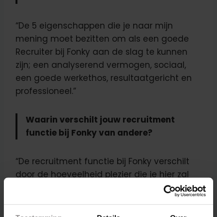
“De 5 eigenschappen die je naar mijn
mening moet bezitten om als een goede
Recruiter bij Fonky aan de slag te kunnen
zijn; een analyserend vermogen, sociaal,
een goede werkethos, resultaatgericht en
professioneel.”
Waarin verschilt jouw recruitment
functie bij Fonky van andere?
“De recruitment functie bij Fonky verschilt
door de hoeveelheid plezier die je hier zal
ervaren, in tegenstelling tot de wat ‘stijvere’
recruitment functies bij andere bedrijven.”