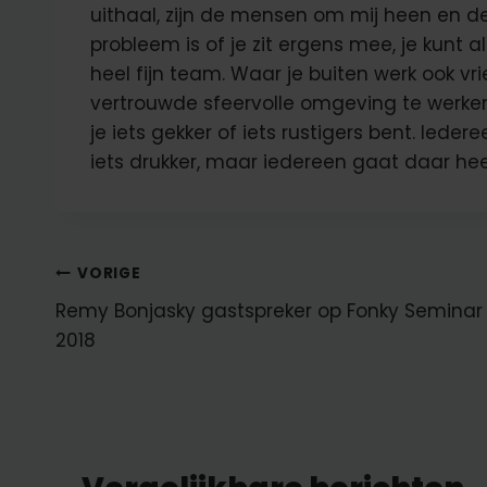
uithaal, zijn de mensen om mij heen en de
probleem is of je zit ergens mee, je kunt 
heel fijn team. Waar je buiten werk ook vri
vertrouwde sfeervolle omgeving te werken. 
je iets gekker of iets rustigers bent. Iederee
iets drukker, maar iedereen gaat daar heel
Bericht
VORIGE
Remy Bonjasky gastspreker op Fonky Seminar
navigatie
2018